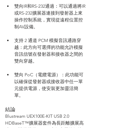
雙向IR和RS-232通過：可以通過將IR
或RS-232擴展器連接到發射器上來
操作控制系統，實現從遠程位置控
制AV設備。
支持 2 通道 PCM 模擬音訊通路穿
越：此方向可選擇的功能允許模擬
音訊信號在發射器和接收器之間的
雙向穿越。
雙向 PoC（電纜電源）：此功能可
以確保從發射器或接收器中任一單
元提供電源，使安裝更加靈活簡
單。
結論
Blustream UEX100E-KIT USB 2.0 
HDBaseT™擴展器套件為長距離擴展高