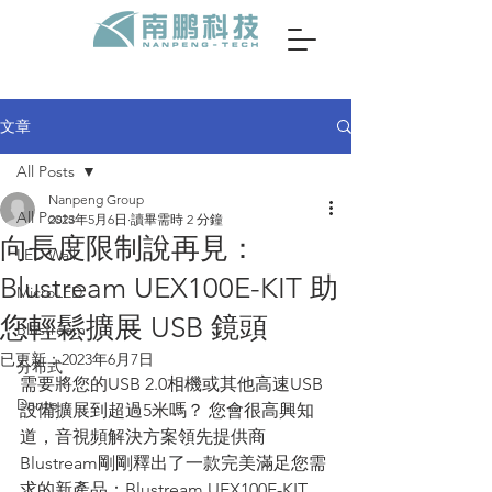
文章
All Posts
Nanpeng Group
All Posts
2023年5月6日
讀畢需時 2 分鐘
向長度限制說再見：
LED Wall
Blustream UEX100E-KIT 助
MicroLED
您輕鬆擴展 USB 鏡頭
Blustream
已更新：
2023年6月7日
分布式
需要將您的USB 2.0相機或其他高速USB
Dante
設備擴展到超過5米嗎？ 您會很高興知
道，音視頻解決方案領先提供商
Blustream剛剛釋出了一款完美滿足您需
求的新產品：Blustream UEX100E-KIT 