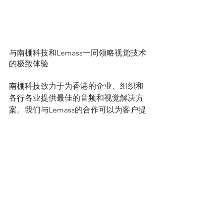
与南棚科技和Lemass一同领略视觉技术
的极致体验
南棚科技致力于为香港的企业、组织和
各行各业提供最佳的音频和视觉解决方
案。我们与Lemass的合作可以为客户提
供先进的技术和卓越的客户支持，确保
客户始终获得最佳的音频和视觉设备。
通过南棚科技独家提供的Lemass MKSM
系列MicroLED技术LED显示屏，领略视
觉科技的未来。欢迎联系我们获取更多
信息或预约咨询。
LED Wall
MicroLED
LED Wall