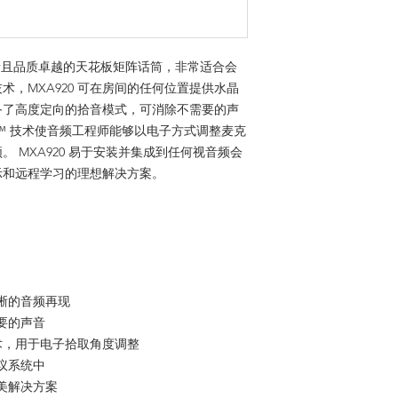
 一款创新且品质卓越的天花板矩阵话筒，非常适合会
，MXA920 可在房间的任何位置提供水晶
备了高度定向的拾音模式，可消除不需要的声
erage™ 技术使音频工程师能够以电子方式调整麦克
 MXA920 易于安装并集成到任何视音频会
示和远程学习的理想解决方案。
晰的音频再现
要的声音
e™ 技术，用于电子拾取角度调整
议系统中
美解决方案